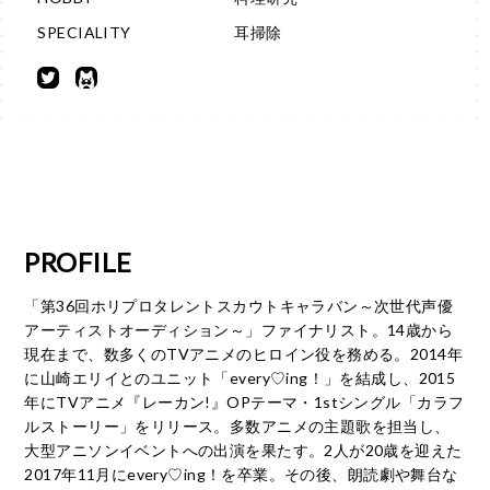
SPECIALITY
耳掃除
PROFILE
「第36回ホリプロタレントスカウトキャラバン～次世代声優
アーティストオーディション～」ファイナリスト。14歳から
現在まで、数多くのTVアニメのヒロイン役を務める。2014年
に山崎エリイとのユニット「every♡ing！」を結成し、2015
年にTVアニメ『レーカン!』OPテーマ・1stシングル「カラフ
ルストーリー」をリリース。多数アニメの主題歌を担当し、
大型アニソンイベントへの出演を果たす。2人が20歳を迎えた
2017年11月にevery♡ing！を卒業。その後、朗読劇や舞台な