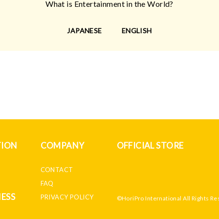
What is Entertainment in the World?
JAPANESE
ENGLISH
TION
COMPANY
OFFICIAL STORE
CONTACT
FAQ
NESS
PRIVACY POLICY
©HoriPro International All Rights Re