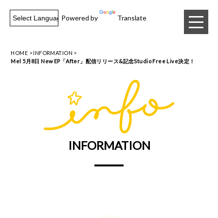
Powered by
Translate
HOME
INFORMATION
Mel 5月8日 New EP「After」配信リリース&記念Studio Free Live決定！
INFORMATION