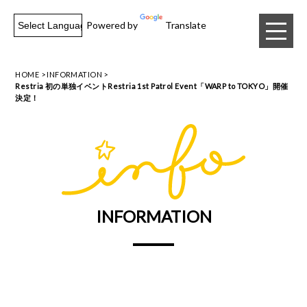
Powered by
Translate
HOME
INFORMATION
Restria 初の単独イベントRestria 1st Patrol Event「WARP to TOKYO」開催
決定！
INFORMATION